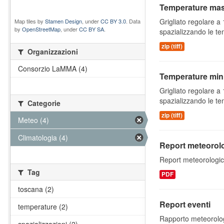
Temperature mas
Grigliato regolare 
Map tiles by
Stamen Design
, under
CC BY 3.0
. Data
by
OpenStreetMap
, under
CC BY SA
.
spazializzando le te
zip (tiff)
Organizzazioni
Consorzio LaMMA (4)
Temperature mini
Grigliato regolare 
spazializzando le te
Categorie
zip (tiff)
Meteo (4)
Climatologia (4)
Report meteorolo
Report meteorologici
Tag
PDF
toscana (2)
Report eventi
temperature (2)
Rapporto meteorologic