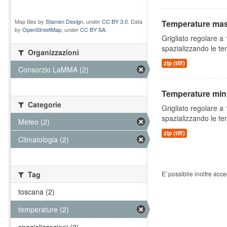
Map tiles by
Stamen Design
, under
CC BY 3.0
. Data
Temperature mas
by
OpenStreetMap
, under
CC BY SA
.
Grigliato regolare 
spazializzando le te
Organizzazioni
zip (tiff)
Consorzio LaMMA (2)
Temperature mini
Categorie
Grigliato regolare 
spazializzando le te
Meteo (2)
zip (tiff)
Climatologia (2)
Tag
E' possibile inoltre acc
toscana (2)
temperature (2)