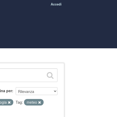
Accedi
ina per
logia
Tag:
meteo