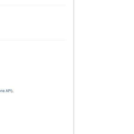
ne API
).