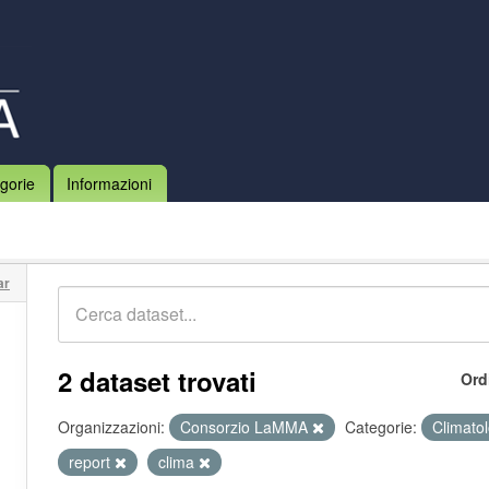
gorie
Informazioni
ar
2 dataset trovati
Ord
Organizzazioni:
Consorzio LaMMA
Categorie:
Climato
report
clima