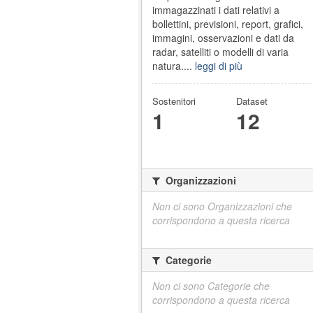
immagazzinati i dati relativi a
bollettini, previsioni, report, grafici,
immagini, osservazioni e dati da
radar, satelliti o modelli di varia
natura....
leggi di più
Sostenitori
Dataset
1
12
Organizzazioni
Non ci sono Organizzazioni che
corrispondono a questa ricerca
Categorie
Non ci sono Categorie che
corrispondono a questa ricerca