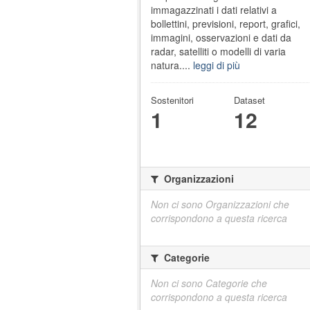
immagazzinati i dati relativi a
bollettini, previsioni, report, grafici,
immagini, osservazioni e dati da
radar, satelliti o modelli di varia
natura....
leggi di più
Sostenitori
Dataset
1
12
Organizzazioni
Non ci sono Organizzazioni che
corrispondono a questa ricerca
Categorie
Non ci sono Categorie che
corrispondono a questa ricerca