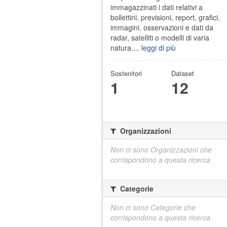
immagazzinati i dati relativi a
bollettini, previsioni, report, grafici,
immagini, osservazioni e dati da
radar, satelliti o modelli di varia
natura....
leggi di più
Sostenitori
Dataset
1
12
Organizzazioni
Non ci sono Organizzazioni che
corrispondono a questa ricerca
Categorie
Non ci sono Categorie che
corrispondono a questa ricerca