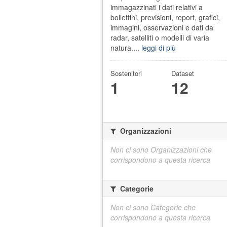
immagazzinati i dati relativi a
bollettini, previsioni, report, grafici,
immagini, osservazioni e dati da
radar, satelliti o modelli di varia
natura....
leggi di più
Sostenitori
Dataset
1
12
Organizzazioni
Non ci sono Organizzazioni che
corrispondono a questa ricerca
Categorie
Non ci sono Categorie che
corrispondono a questa ricerca