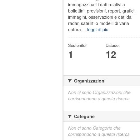
immagazzinati i dati relativi a
bollettini, previsioni, report, grafici,
immagini, osservazioni e dati da
radar, satelliti o modelli di varia
natura....
leggi di più
Sostenitori
Dataset
1
12
Organizzazioni
Non ci sono Organizzazioni che
corrispondono a questa ricerca
Categorie
Non ci sono Categorie che
corrispondono a questa ricerca