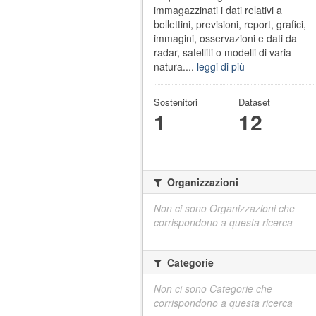
immagazzinati i dati relativi a
bollettini, previsioni, report, grafici,
immagini, osservazioni e dati da
radar, satelliti o modelli di varia
natura....
leggi di più
Sostenitori
Dataset
1
12
Organizzazioni
Non ci sono Organizzazioni che
corrispondono a questa ricerca
Categorie
Non ci sono Categorie che
corrispondono a questa ricerca