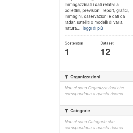
immagazzinati i dati relativi a
bollettini, previsioni, report, grafici,
immagini, osservazioni e dati da
radar, satelliti o modelli di varia
natura....
leggi di più
Sostenitori
Dataset
1
12
Organizzazioni
Non ci sono Organizzazioni che
corrispondono a questa ricerca
Categorie
Non ci sono Categorie che
corrispondono a questa ricerca