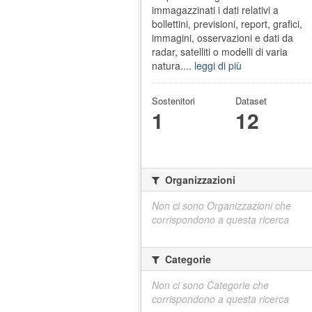
immagazzinati i dati relativi a
bollettini, previsioni, report, grafici,
immagini, osservazioni e dati da
radar, satelliti o modelli di varia
natura....
leggi di più
Sostenitori
Dataset
1
12
Organizzazioni
Non ci sono Organizzazioni che
corrispondono a questa ricerca
Categorie
Non ci sono Categorie che
corrispondono a questa ricerca