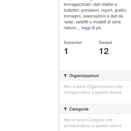
immagazzinati i dati relativi a
bollettini, previsioni, report, grafici,
immagini, osservazioni e dati da
radar, satelliti o modelli di varia
natura....
leggi di più
Sostenitori
Dataset
1
12
Organizzazioni
Non ci sono Organizzazioni che
corrispondono a questa ricerca
Categorie
Non ci sono Categorie che
corrispondono a questa ricerca