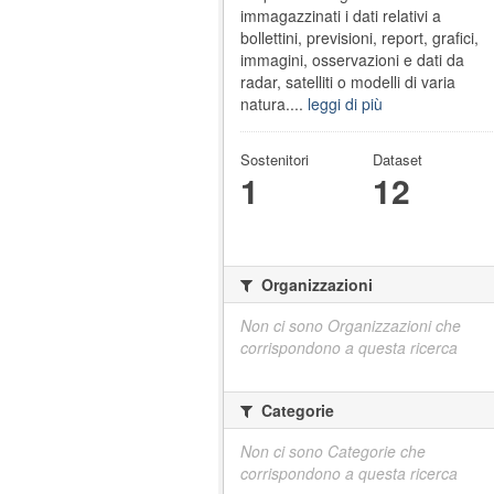
immagazzinati i dati relativi a
bollettini, previsioni, report, grafici,
immagini, osservazioni e dati da
radar, satelliti o modelli di varia
natura....
leggi di più
Sostenitori
Dataset
1
12
Organizzazioni
Non ci sono Organizzazioni che
corrispondono a questa ricerca
Categorie
Non ci sono Categorie che
corrispondono a questa ricerca