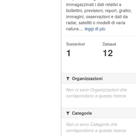
immagazzinati i dati relativi a
bollettini, previsioni, report, grafici,
immagini, osservazioni e dati da
radar, satelliti o modelli di varia
natura....
leggi di più
Sostenitori
Dataset
1
12
Organizzazioni
Non ci sono Organizzazioni che
corrispondono a questa ricerca
Categorie
Non ci sono Categorie che
corrispondono a questa ricerca