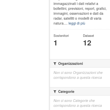
immagazzinati i dati relativi a
bollettini, previsioni, report, grafici,
immagini, osservazioni e dati da
radar, satelliti o modelli di varia
natura....
leggi di più
Sostenitori
Dataset
1
12
Organizzazioni
Non ci sono Organizzazioni che
corrispondono a questa ricerca
Categorie
Non ci sono Categorie che
corrispondono a questa ricerca