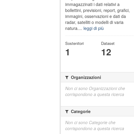
immagazzinati i dati relativi a
bollettini, previsioni, report, grafici,
immagini, osservazioni e dati da
radar, satelliti o modelli di varia
natura....
leggi di più
Sostenitori
Dataset
1
12
Organizzazioni
Non ci sono Organizzazioni che
corrispondono a questa ricerca
Categorie
Non ci sono Categorie che
corrispondono a questa ricerca