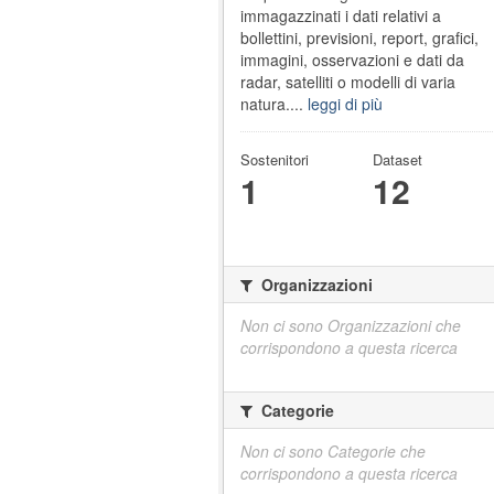
immagazzinati i dati relativi a
bollettini, previsioni, report, grafici,
immagini, osservazioni e dati da
radar, satelliti o modelli di varia
natura....
leggi di più
Sostenitori
Dataset
1
12
Organizzazioni
Non ci sono Organizzazioni che
corrispondono a questa ricerca
Categorie
Non ci sono Categorie che
corrispondono a questa ricerca