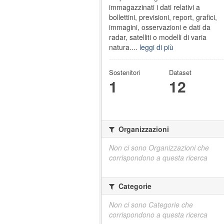
immagazzinati i dati relativi a
bollettini, previsioni, report, grafici,
immagini, osservazioni e dati da
radar, satelliti o modelli di varia
natura....
leggi di più
Sostenitori
Dataset
1
12
Organizzazioni
Non ci sono Organizzazioni che
corrispondono a questa ricerca
Categorie
Non ci sono Categorie che
corrispondono a questa ricerca