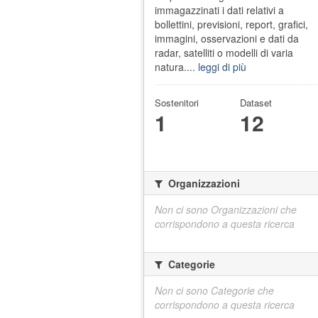
immagazzinati i dati relativi a
bollettini, previsioni, report, grafici,
immagini, osservazioni e dati da
radar, satelliti o modelli di varia
natura....
leggi di più
Sostenitori
Dataset
1
12
Organizzazioni
Non ci sono Organizzazioni che
corrispondono a questa ricerca
Categorie
Non ci sono Categorie che
corrispondono a questa ricerca