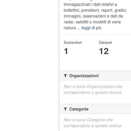
immagazzinati i dati relativi a
bollettini, previsioni, report, grafici,
immagini, osservazioni e dati da
radar, satelliti o modelli di varia
natura....
leggi di più
Sostenitori
Dataset
1
12
Organizzazioni
Non ci sono Organizzazioni che
corrispondono a questa ricerca
Categorie
Non ci sono Categorie che
corrispondono a questa ricerca