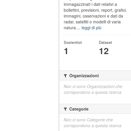
immagazzinati i dati relativi a
bollettini, previsioni, report, grafici,
immagini, osservazioni e dati da
radar, satelliti o modelli di varia
natura....
leggi di più
Sostenitori
Dataset
1
12
Organizzazioni
Non ci sono Organizzazioni che
corrispondono a questa ricerca
Categorie
Non ci sono Categorie che
corrispondono a questa ricerca