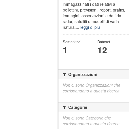
immagazzinati i dati relativi a
bollettini, previsioni, report, grafici,
immagini, osservazioni e dati da
radar, satelliti o modelli di varia
natura....
leggi di più
Sostenitori
Dataset
1
12
Organizzazioni
Non ci sono Organizzazioni che
corrispondono a questa ricerca
Categorie
Non ci sono Categorie che
corrispondono a questa ricerca