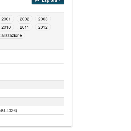
Esplora
2001
2002
2003
2010
2011
2012
ializzazione
SG:4326)